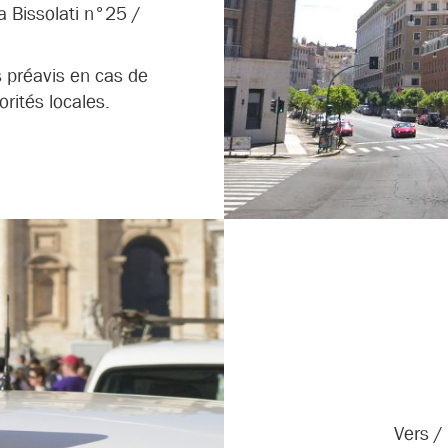
a Bissolati n°25 /
s préavis en cas de
orités locales.
Vers /