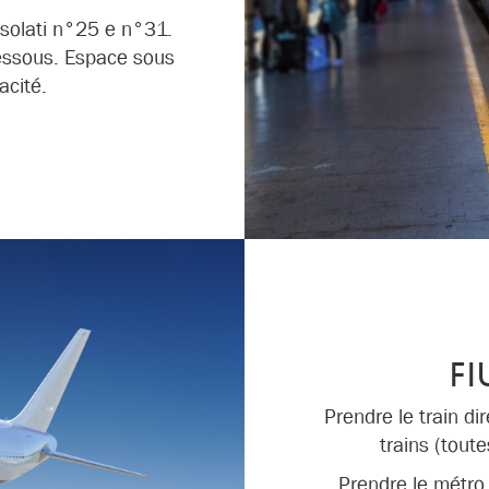
ssolati n°25 e n°31.
-dessous. Espace sous
acité.
FI
Prendre le train di
trains (toute
Prendre le métro l