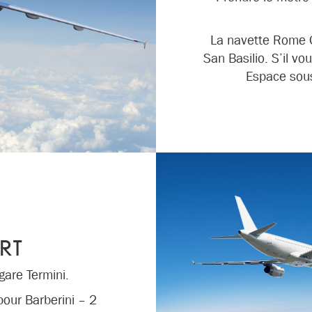
La navette Rome Ca
San Basilio. S’il vo
Espace sous
RT
gare Termini.
 pour Barberini – 2