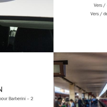
Vers /
Vers / d
N
 pour Barberini – 2