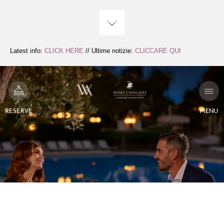
Skip
to
Content
Latest info:
CLICK HERE
// Ultime notizie:
CLICCARE QUI
RESERVE
MENU