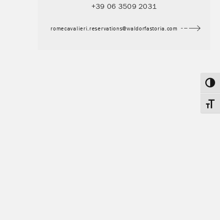
+39 06 3509 2031
romecavalieri.reservations@waldorfastoria.com
Umsch
Schri