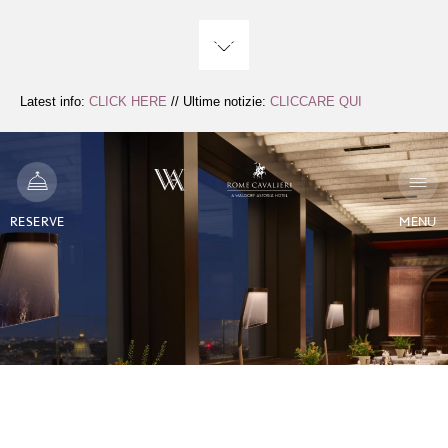
Zum
Inhalt
springen
Latest info:
CLICK HERE
// Ultime notizie:
CLICCARE QUI
RESERVE
MENU