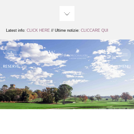
Zum
Inhalt
springen
Latest info:
CLICK HERE
// Ultime notizie:
CLICCARE QUI
RESERVE
MENU