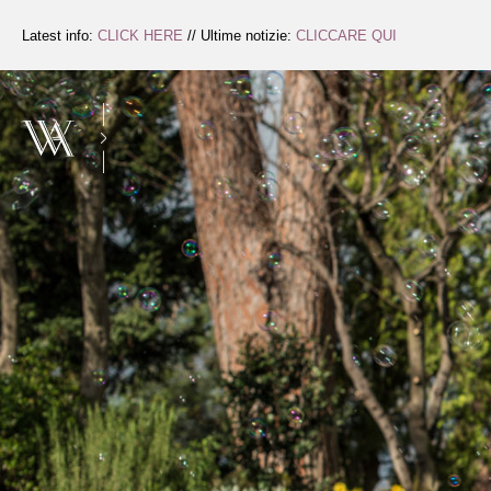
Zum
Inhalt
Latest info:
CLICK HERE
// Ultime notizie:
CLICCARE QUI
springen