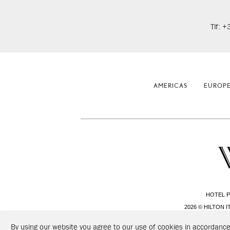
Tlf: 
AMERICAS
EUROP
HOTEL P
2026 © HILTON IT
By using our website you agree to our use of cookies in accordance