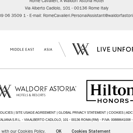
Rome Cavalieri, A Waldorf Astoria Hotel
Via Alberto Cadlolo, 101 - 00136 Rome Italy
+39 06 3509 1 - E-mail: RomeCavalieri.PersonalAssistant@waldorfastor
E
MIDDLE EAST
ASIA
OLICIES
|
SITE USAGE AGREEMENT
|
GLOBAL PRIVACY STATEMENT
|
COOKIES
|
ADC
ALIANA S.R.L. - VIA ALBERTO CADLOLO, 101 - 00136 ROMA (RM) - P.IVA: 00888641008 
 with our Cookies Policy.
OK
Cookies Statement