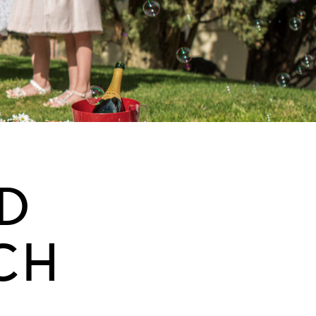
ND
CH