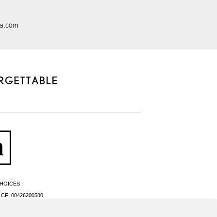
ia.com
HOICES
|
- CF: 00426200580