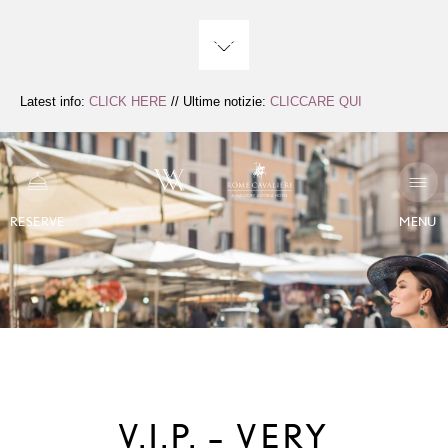
Zum
Inhalt
springen
Latest info:
CLICK HERE
// Ultime notizie:
CLICCARE QUI
RESERVE
MENU
V.I.P. – VERY